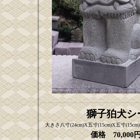
獅子狛犬シ
大きさ八寸(24cm)X五寸(15cm)X五寸(15c
価格 70,00