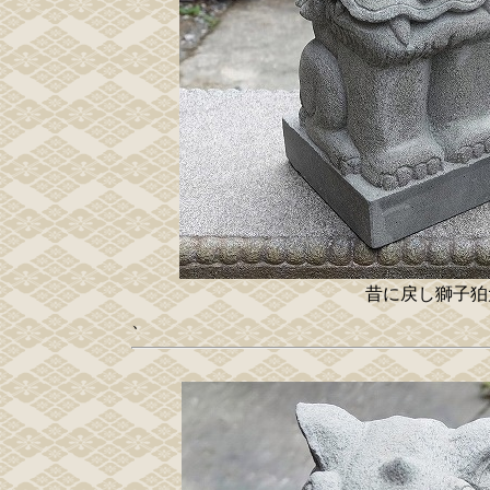
昔に戻し獅子狛
、