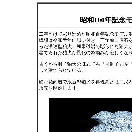
昭和100年記
二年かけて彫り進めた昭和百年記念モデル
構想は令和元年に思い付き、三年前に原石
った浪速型狛犬、和泉砂岩で彫られた狛犬
建てられた狛犬が風化の為痛みが激しくな
古くから獅子狛犬の様式で右『阿獅子』左
して建てられている。
硬い花崗岩で浪速型狛犬を再現高さは二尺
販売を開始します。